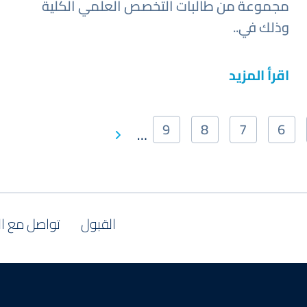
مجموعة من طالبات التخصص العلمي الكلية
وذلك في..
اقرأ المزيد
9
8
7
6
Next
…
صفحة
الصفحة
الصفحة
الصفحة
الصفحة
Last
page
page
القبول
تواصل مع ا